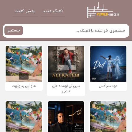
آهنگ جدید
پخش آهنگ
جستجو
دود سیاکس
ببین کی اومده علی
هاوایی رد ولوت
کاتبی