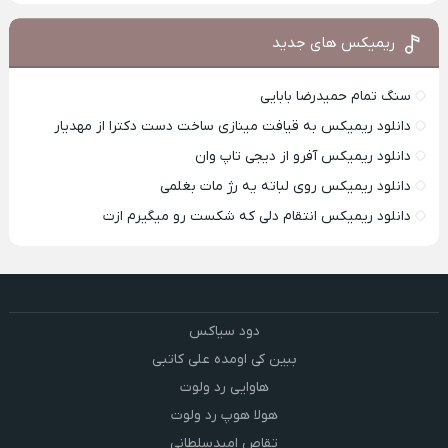
ریمیکس های جدید
سنگ تمام حمیدرضا بابایی
دانلود ریمیکس به قیافت مینازی ساخت دست دکترا از مهدیار
دانلود ریمیکس آفرو از ديجی تاپ وان
دانلود ریمیکس روی لباته یه رژ مات بغلمی
دانلود ریمیکس انتقام دلی که شکست رو میگیرم ازت
دود سیاکس
ببین کی اومده علی کاتبی
هاوایی رد ولوت
هولا هوپ رد ولوت
تقاص امیدسلطانی