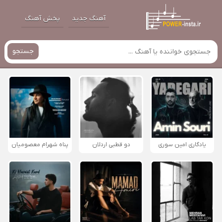
آهنگ جدید
پخش آهنگ
جستجو
یادگاری امین سوری
دو قطبی اردلان
پناه شهرام معصومیان