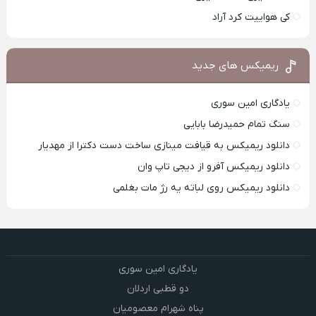
کی هواییت کرد آراد
ریمیکس های جدید
یادگاری امین سوری
سنگ تمام حمیدرضا بابایی
دانلود ریمیکس به قیافت مینازی ساخت دست دکترا از مهدیار
دانلود ریمیکس آفرو از ديجی تاپ وان
دانلود ریمیکس روی لباته یه رژ مات بغلمی
یادگاری امین سوری
دو قطبی اردلان
پناه شهرام معصومیان