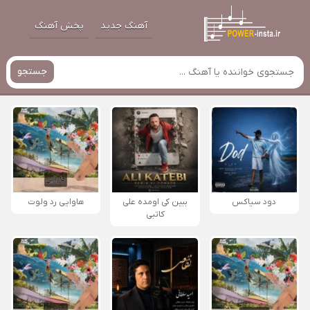
آهنگ جدید
پخش آهنگ
جستجو
دود سیاکس
ببین کی اومده علی
هاوایی رد ولوت
کاتبی