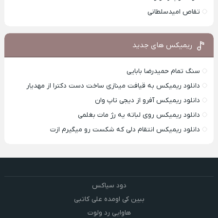
تقاص امیدسلطانی
ریمیکس های جدید
سنگ تمام حمیدرضا بابایی
دانلود ریمیکس به قیافت مینازی ساخت دست دکترا از مهدیار
دانلود ریمیکس آفرو از ديجی تاپ وان
دانلود ریمیکس روی لباته یه رژ مات بغلمی
دانلود ریمیکس انتقام دلی که شکست رو میگیرم ازت
دود سیاکس
ببین کی اومده علی کاتبی
هاوایی رد ولوت