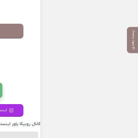
پست بعدی
اینست
کانال روبیکا پاور اینستا