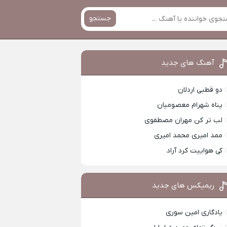
جستجو
آهنگ های جدید
دو قطبی اردلان
پناه شهرام معصومیان
لب تر کن مهران مصطفوی
ممد امیری محمد امیری
کی هواییت کرد آراد
ریمیکس های جدید
یادگاری امین سوری