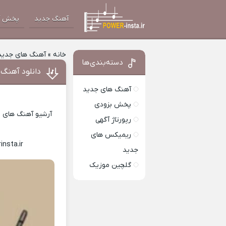
آهنگ جدید
پخش آ
خانه
»
آهنگ های جدید
دسته‌بندی‌ها
دانلود آهنگ جدید Amaarae به نام 
آهنگ های جدید
پخش بزودی
آرشیو آهنگ های ای
رپورتاژ آگهی
ریمیکس های
insta.ir
Download Music
جدید
گلچین موزیک