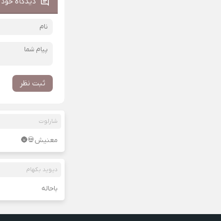
دیدگاه خود ر
ثبت نظر
شارلوت
معنیش💀🌚
دیوید بکهام
باحاله