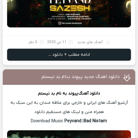
آهنگ های جدید
11 می 2025
0 نظر
ادامه مطلب + دانلود ...
دانلود اهنگ جدید پیوند بنام بد نیستم
دانلود آهنگ
پیوند
به نام بد نیستم
آرشیو آهنگ های ایرانی و خارجی برای علاقه مندان به این سبک به
همراه متن و لینک های مستقیم دانلود
Peyvand
|
Bad Nistam
Download Music