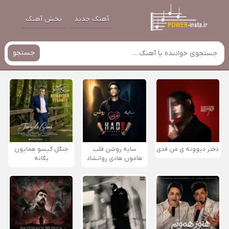
آهنگ جدید
پخش آهنگ
جستجو
دختر دیوونه ی من فدی
سایه روشن قلب
جنگل گیسو همایون
هامون هادی روانشاد
یگانه