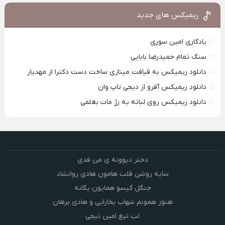
ریمیکس های جدید
یادگاری امین سوری
سنگ تمام حمیدرضا بابایی
دانلود ریمیکس به قیافت مینازی ساخت دست دکترا از مهدیار
دانلود ریمیکس آفرو از ديجی تاپ وان
دانلود ریمیکس روی لباته یه رژ مات بغلمی
دختر دیوونه ی من فدی
سایه روشن قلب هامون هادی روانشاد
جنگل گیسو همایون یگانه
هنوز همونم شهاب بخارایی و هادی برهان
لب تیغ امین تیجی