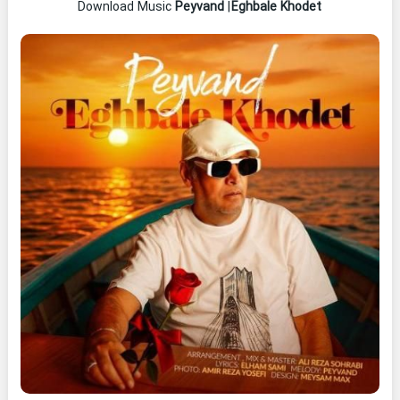
Peyvand
|
Eghbale Khodet
Download Music