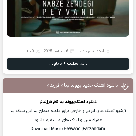
آهنگ های جدید
6 سپتامبر 2025
0 نظر
ادامه مطلب + دانلود ...
دانلود اهنگ جدید پیوند بنام فرزندم
دانلود آهنگ
پیوند
به نام فرزندم
آرشیو آهنگ های ایرانی و خارجی برای علاقه مندان به این سبک به
همراه متن و لینک های مستقیم دانلود
Peyvand
|
Farzandam
Download Music