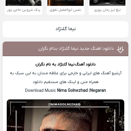
تیغ تیز زمان پوری
نفس ابوالفضل تقوی
پتک شروین حاجی پور
نیما گلنژاد
دانلود اهنگ جدید نیما گلنژاد بنام نگران
دانلود آهنگ
نیما گلنژاد
به نام نگران
آرشیو آهنگ های ایرانی و خارجی برای علاقه مندان به این سبک به
همراه متن و لینک های مستقیم دانلود
Nima Golnezhad
|
Negaran
Download Music