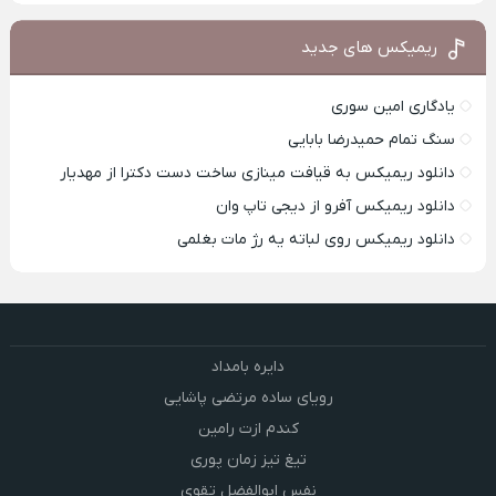
ریمیکس های جدید
یادگاری امین سوری
سنگ تمام حمیدرضا بابایی
دانلود ریمیکس به قیافت مینازی ساخت دست دکترا از مهدیار
دانلود ریمیکس آفرو از ديجی تاپ وان
دانلود ریمیکس روی لباته یه رژ مات بغلمی
دایره بامداد
رویای ساده مرتضی پاشایی
کندم ازت رامین
تیغ تیز زمان پوری
نفس ابوالفضل تقوی