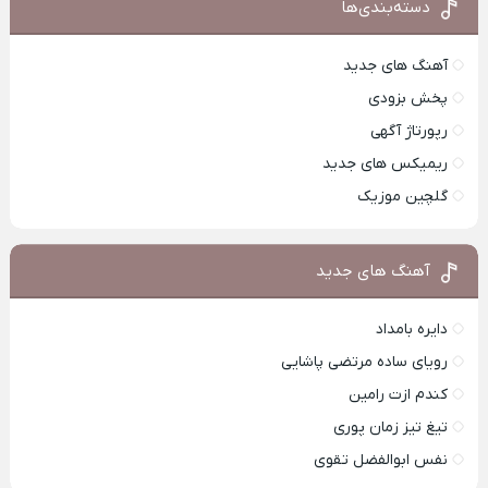
دسته‌بندی‌ها
آهنگ های جدید
پخش بزودی
رپورتاژ آگهی
ریمیکس های جدید
گلچین موزیک
آهنگ های جدید
دایره بامداد
رویای ساده مرتضی پاشایی
کندم ازت رامین
تیغ تیز زمان پوری
نفس ابوالفضل تقوی