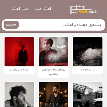
آهنگ جدید
پخش آهنگ
جستجو
دایره بامداد
رویای ساده مرتضی
کندم ازت رامین
پاشایی