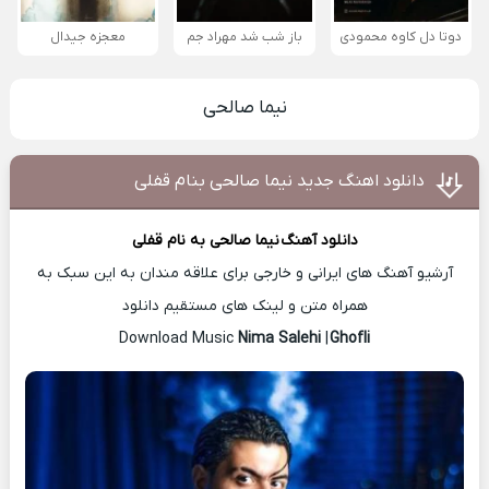
دوتا دل کاوه محمودی
باز شب شد مهراد جم
معجزه جیدال
نیما صالحی
دانلود اهنگ جدید نیما صالحی بنام قفلی
دانلود آهنگ
نیما صالحی
به نام قفلی
آرشیو آهنگ های ایرانی و خارجی برای علاقه مندان به این سبک به
همراه متن و لینک های مستقیم دانلود
Nima Salehi
|
Ghofli
Download Music