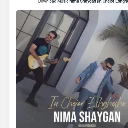
Nima Shaygan
|
In Chejor Eshg