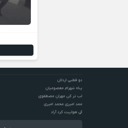
دو قطبی اردلان
پناه شهرام معصومیان
لب تر کن مهران مصطفوی
ممد امیری محمد امیری
کی هواییت کرد آراد