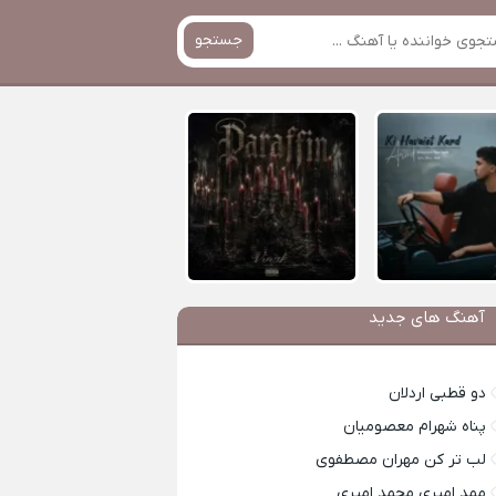
جستجو
آهنگ های جدید
دو قطبی اردلان
پناه شهرام معصومیان
لب تر کن مهران مصطفوی
ممد امیری محمد امیری