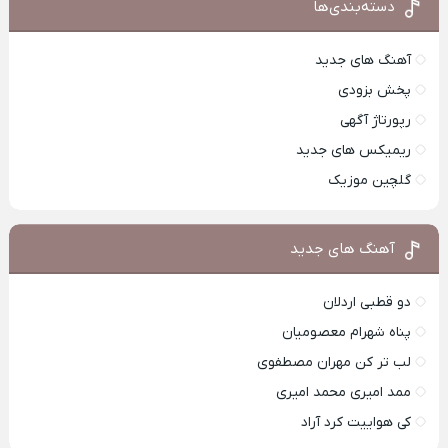
دسته‌بندی‌ها
آهنگ های جدید
پخش بزودی
رپورتاژ آگهی
ریمیکس های جدید
گلچین موزیک
آهنگ های جدید
دو قطبی اردلان
پناه شهرام معصومیان
لب تر کن مهران مصطفوی
ممد امیری محمد امیری
کی هواییت کرد آراد