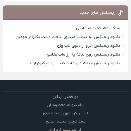
ریمیکس های جدید
سنگ تمام حمیدرضا بابایی
دانلود ریمیکس به قیافت مینازی ساخت دست دکترا از مهدیار
دانلود ریمیکس آفرو از ديجی تاپ وان
دانلود ریمیکس روی لباته یه رژ مات بغلمی
دانلود ریمیکس انتقام دلی که شکست رو میگیرم ازت
دو قطبی اردلان
پناه شهرام معصومیان
لب تر کن مهران مصطفوی
ممد امیری محمد امیری
کی هواییت کرد آراد