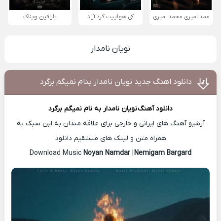
ممد امیری محمد امیری
کی هواییت کرد آراد
پارافین ویناک
نویان نامدار
دانلود اهنگ جدید نویان نامدار بنام نمیگم برگرد
دانلود آهنگ
نویان نامدار
به نام نمیگم برگرد
آرشیو آهنگ های ایرانی و خارجی برای علاقه مندان به این سبک به
همراه متن و لینک های مستقیم دانلود
Noyan Namdar
|
Nemigam Bargard
Download Music