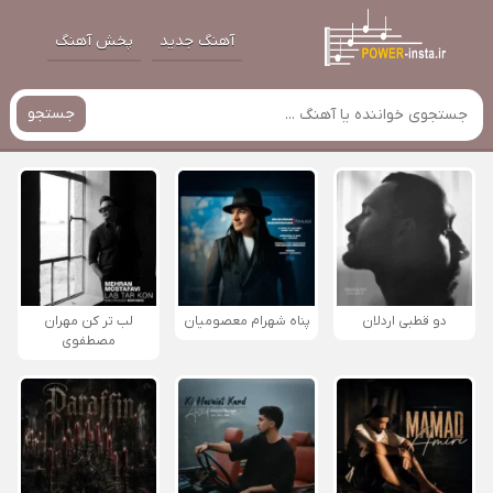
آهنگ جدید
پخش آهنگ
جستجو
دو قطبی اردلان
پناه شهرام معصومیان
لب تر کن مهران
مصطفوی