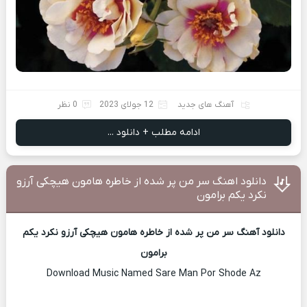
آهنگ های جدید
12 جولای 2023
0 نظر
ادامه مطلب + دانلود ...
دانلود اهنگ سر من پر شده از خاطره هامون هیچکی آرزو
نکرد یکم برامون
دانلود آهنگ سر من پر شده از خاطره هامون هیچکی آرزو نکرد یکم
برامون
Download Music Named Sare Man Por Shode Az