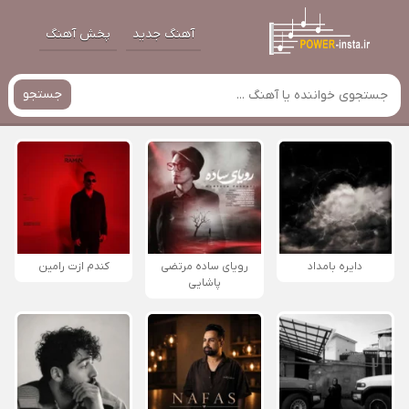
آهنگ جدید
پخش آهنگ
جستجو
دایره بامداد
رویای ساده مرتضی
کندم ازت رامین
پاشایی