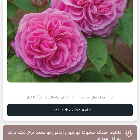
آهنگ های جدید
17 فوریه 2026
0 نظر
ادامه مطلب + دانلود ...
دانلود اهنگ حسودا دورمون زیادن تو بخند برام منم برات
یه گل میارم