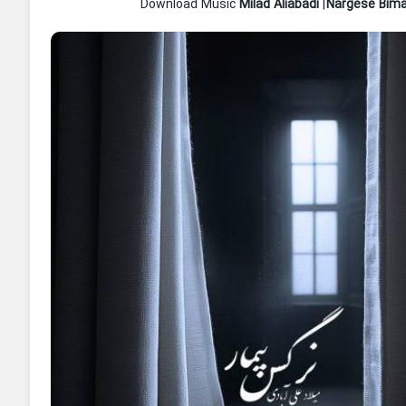
Milad Aliabadi
|
Nargese Bim