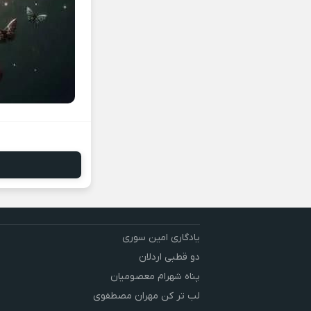
یادگاری امین سوری
دو قطبی اردلان
پناه شهرام معصومیان
لب تر کن مهران مصطفوی