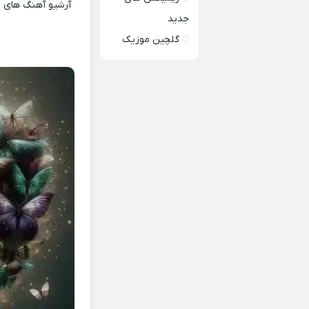
آرشیو آهنگ های ای
جدید
گلچین موزیک