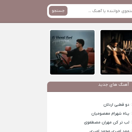
جستجو
آهنگ های جدید
دو قطبی اردلان
پناه شهرام معصومیان
لب تر کن مهران مصطفوی
ممد امیری محمد امیری