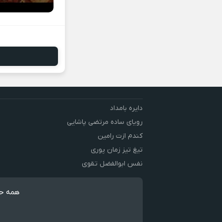
دایره بامداد
رویای ساده مرتضی پاشایی
کندم ازت رامین
تیغ تیز زمان پوری
نفس ابوالفضل تقوی
همه حق