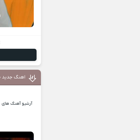
اهنگ جدید م
آرشیو آهنگ های ای