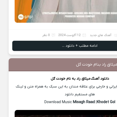
آهنگ های جدید
12 آگوست 2024
0 نظر
ادامه مطلب + دانلود ...
یثاق راد بنام خودت گل
دانلود آهنگ
میثاق راد
به نام خودت گل
رانی و خارجی برای علاقه مندان به این سبک به همراه متن و لینک
های مستقیم دانلود
Misagh Raad
|
Khodet Gol
Download Music