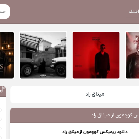
هنگ
میثاق راد
س کوچمون از میثاق راد
دانلود ریمیکس کوچمون از
میثاق راد