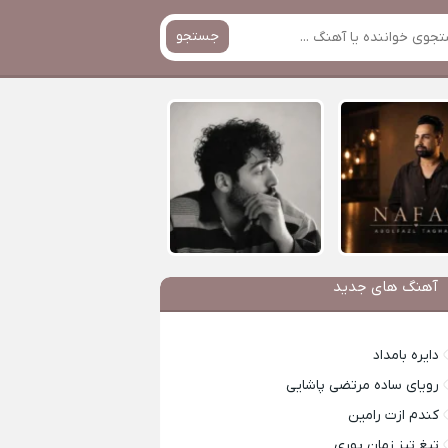
جستجو
آهنگ های جدید
دایره بامداد
رویای ساده مرتضی پاشایی
کندم ازت رامین
تیغ تیز زمان پوری