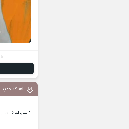
اهنگ جدید م
آرشیو آهنگ های ای