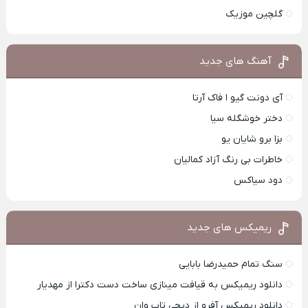
گلچین موزیک
آهنگ های جدید
آی دونت گیو ا فاک آرتا
دختر خوشگله سیا
بزا برو شایان یو
خاطرات بی رنگ آزاد کمالیان
دود سیاکس
ریمیکس های جدید
سنگ تمام حمیدرضا بابایی
دانلود ریمیکس به قیافت مینازی ساخت دست دکترا از مهدیار
دانلود ریمیکس آفرو از ديجی تاپ وان