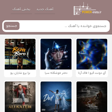
آهنگ جدید
پخش آهنگ
جستجو
آی دونت گیو ا فاک آرتا
دختر خوشگله سیا
بزا برو شایان یو