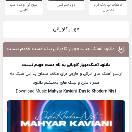
خاطرات بی رنگ آزاد
دود سیاکس
ببین کی اومده علی
کمالیان
کاتبی
مهیار کاویانی
دانلود اهنگ جدید مهیار کاویانی بنام دست خودم نیست
دانلود آهنگ
مهیار کاویانی
به نام دست خودم نیست
آرشیو آهنگ های ایرانی و خارجی برای علاقه مندان به این سبک به
همراه متن و لینک های مستقیم دانلود
Mahyar Kaviani
|
Daste Khodam Nist
Download Music