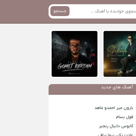
جستجو
آهنگ های جدید
بارون میر احمدو ماهد
قول بسام
کابوس دانیال رنجبر
عادت نکن نیما نراقی