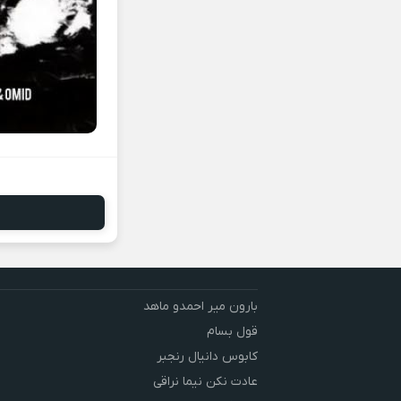
بارون میر احمدو ماهد
قول بسام
کابوس دانیال رنجبر
عادت نکن نیما نراقی