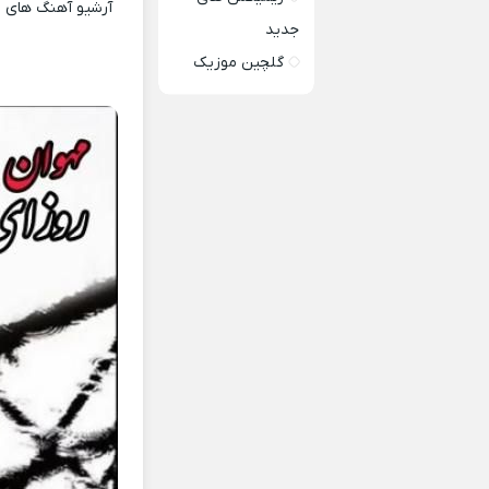
آرشیو آهنگ های ای
جدید
گلچین موزیک