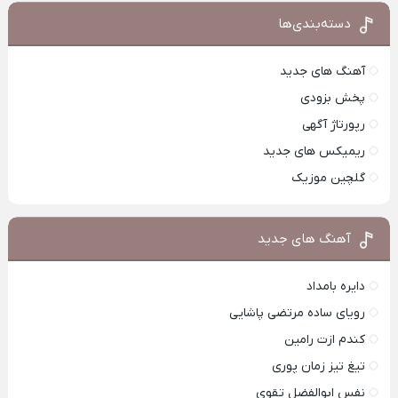
دسته‌بندی‌ها
آهنگ های جدید
پخش بزودی
رپورتاژ آگهی
ریمیکس های جدید
گلچین موزیک
آهنگ های جدید
دایره بامداد
رویای ساده مرتضی پاشایی
کندم ازت رامین
تیغ تیز زمان پوری
نفس ابوالفضل تقوی