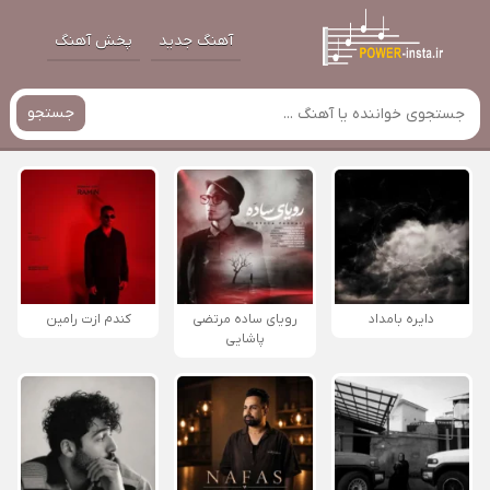
آهنگ جدید
پخش آهنگ
جستجو
دایره بامداد
رویای ساده مرتضی
کندم ازت رامین
پاشایی