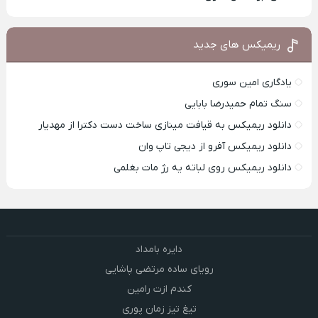
ریمیکس های جدید
یادگاری امین سوری
سنگ تمام حمیدرضا بابایی
دانلود ریمیکس به قیافت مینازی ساخت دست دکترا از مهدیار
دانلود ریمیکس آفرو از ديجی تاپ وان
دانلود ریمیکس روی لباته یه رژ مات بغلمی
دایره بامداد
رویای ساده مرتضی پاشایی
کندم ازت رامین
تیغ تیز زمان پوری