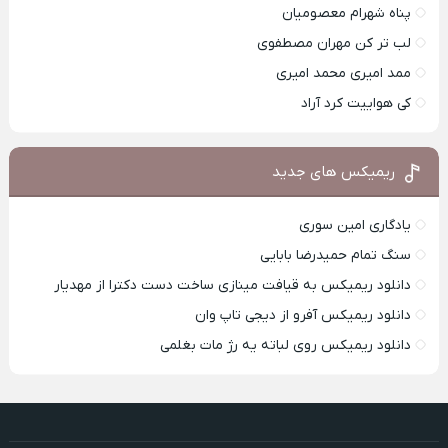
پناه شهرام معصومیان
لب تر کن مهران مصطفوی
ممد امیری محمد امیری
کی هواییت کرد آراد
ریمیکس های جدید
یادگاری امین سوری
سنگ تمام حمیدرضا بابایی
دانلود ریمیکس به قیافت مینازی ساخت دست دکترا از مهدیار
دانلود ریمیکس آفرو از ديجی تاپ وان
دانلود ریمیکس روی لباته یه رژ مات بغلمی