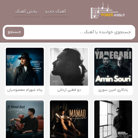
آهنگ جدید
پخش آهنگ
جستجو
یادگاری امین سوری
دو قطبی اردلان
پناه شهرام معصومیان