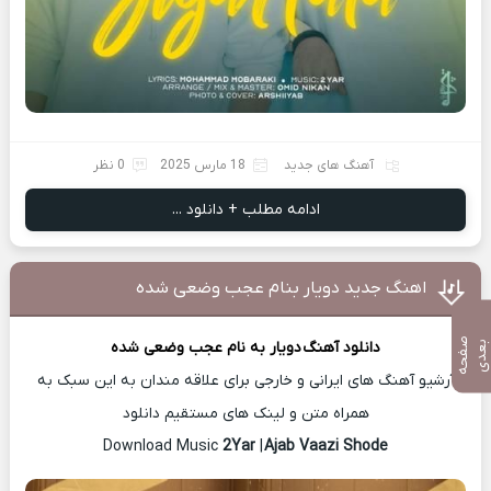
آهنگ های جدید
18 مارس 2025
0 نظر
ادامه مطلب + دانلود ...
اهنگ جدید دویار بنام عجب وضعی شده
ص
ف
ح
ه
ع
د
دانلود آهنگ
دویار
به نام عجب وضعی شده
ب
ی
آرشیو آهنگ های ایرانی و خارجی برای علاقه مندان به این سبک به
همراه متن و لینک های مستقیم دانلود
2Yar
|
Ajab Vaazi Shode
Download Music