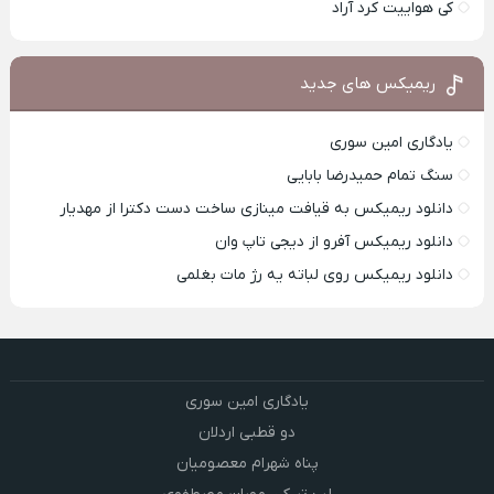
کی هواییت کرد آراد
ریمیکس های جدید
یادگاری امین سوری
سنگ تمام حمیدرضا بابایی
دانلود ریمیکس به قیافت مینازی ساخت دست دکترا از مهدیار
دانلود ریمیکس آفرو از ديجی تاپ وان
دانلود ریمیکس روی لباته یه رژ مات بغلمی
یادگاری امین سوری
دو قطبی اردلان
پناه شهرام معصومیان