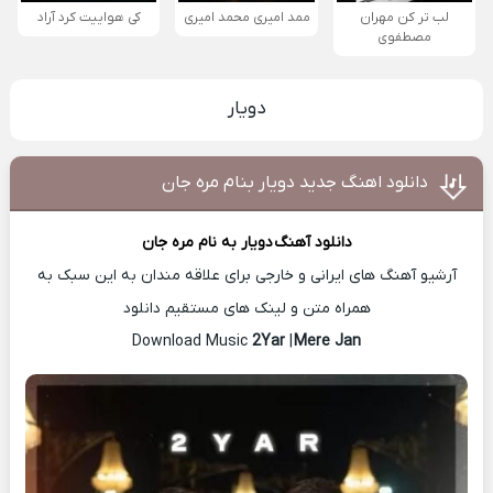
لب تر کن مهران
ممد امیری محمد امیری
کی هواییت کرد آراد
مصطفوی
دویار
دانلود اهنگ جدید دویار بنام مره جان
دانلود آهنگ
دویار
به نام مره جان
آرشیو آهنگ های ایرانی و خارجی برای علاقه مندان به این سبک به
همراه متن و لینک های مستقیم دانلود
2Yar
|
Mere Jan
Download Music