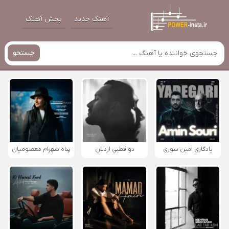
آهنگ جدید
پخش آهنگ
جستجو
یادگاری امین سوری
دو قطبی اردلان
پناه شهرام معصومیان