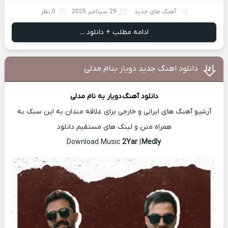
آهنگ های جدید
29 سپتامبر 2025
0 نظر
ادامه مطلب + دانلود ...
دانلود اهنگ جدید دویار بنام مدلی
دانلود آهنگ
دویار
به نام مدلی
آرشیو آهنگ های ایرانی و خارجی برای علاقه مندان به این سبک به
همراه متن و لینک های مستقیم دانلود
2Yar
|
Medly
Download Music