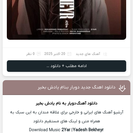
آهنگ های جدید
20 اکتبر 2025
0 نظر
ادامه مطلب + دانلود ...
دانلود اهنگ جدید دویار بنام یادش بخیر
دانلود آهنگ
دویار
به نام یادش بخیر
آرشیو آهنگ های ایرانی و خارجی برای علاقه مندان به این سبک به
همراه متن و لینک های مستقیم دانلود
2Yar
|
Yadesh Bekheyr
Download Music