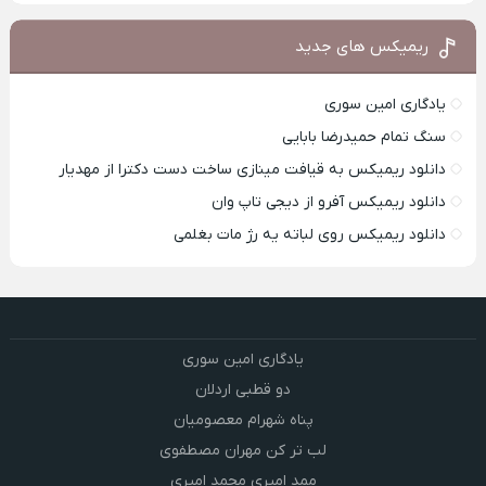
ریمیکس های جدید
یادگاری امین سوری
سنگ تمام حمیدرضا بابایی
دانلود ریمیکس به قیافت مینازی ساخت دست دکترا از مهدیار
دانلود ریمیکس آفرو از ديجی تاپ وان
دانلود ریمیکس روی لباته یه رژ مات بغلمی
یادگاری امین سوری
دو قطبی اردلان
پناه شهرام معصومیان
لب تر کن مهران مصطفوی
ممد امیری محمد امیری