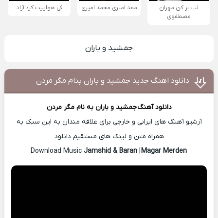
لب تر کن مهران
ممد امیری محمد امیری
کی هواییت کرد آراد
مصطفوی
جمشید و باران
دانلود اهنگ جدید جمشید و باران بنام مگر مردن
دانلود آهنگ
جمشید و باران
به نام مگر مردن
آرشیو آهنگ های ایرانی و خارجی برای علاقه مندان به این سبک به
همراه متن و لینک های مستقیم دانلود
Jamshid & Baran
|
Magar Merden
Download Music