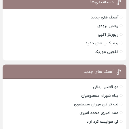
دسته‌بندی‌ها
آهنگ های جدید
پخش بزودی
رپورتاژ آگهی
ریمیکس های جدید
گلچین موزیک
آهنگ های جدید
دو قطبی اردلان
پناه شهرام معصومیان
لب تر کن مهران مصطفوی
ممد امیری محمد امیری
کی هواییت کرد آراد