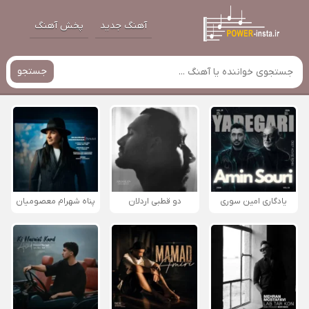
آهنگ جدید
پخش آهنگ
جستجو
یادگاری امین سوری
دو قطبی اردلان
پناه شهرام معصومیان