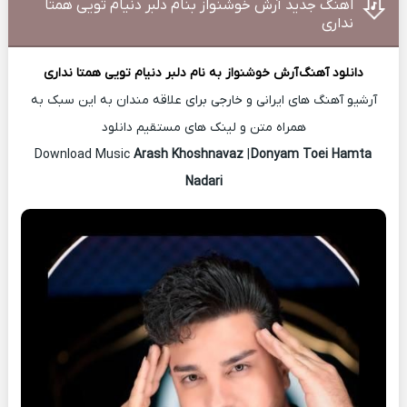
اهنگ جدید آرش خوشنواز بنام دلبر دنیام تویی همتا
نداری
دانلود آهنگ
آرش خوشنواز
به نام دلبر دنیام تویی همتا نداری
آرشیو آهنگ های ایرانی و خارجی برای علاقه مندان به این سبک به
همراه متن و لینک های مستقیم دانلود
Arash Khoshnavaz
|
Donyam Toei Hamta
Download Music
Nadari