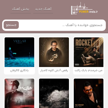
آهنگ جدید
پخش آهنگ
جستجو
من شرمندم بابک راکت
رقص آتش کاوه کامیار
یادگاری کاکرفان