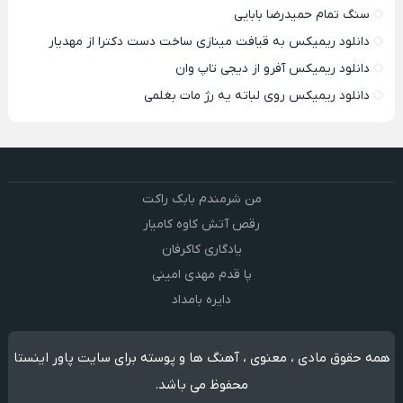
سنگ تمام حمیدرضا بابایی
دانلود ریمیکس به قیافت مینازی ساخت دست دکترا از مهدیار
دانلود ریمیکس آفرو از ديجی تاپ وان
دانلود ریمیکس روی لباته یه رژ مات بغلمی
من شرمندم بابک راکت
رقص آتش کاوه کامیار
یادگاری کاکرفان
پا قدم مهدی امینی
دایره بامداد
همه حقوق مادی ، معنوی ، آهنگ ها و پوسته برای سایت پاور اینستا
محفوظ می باشد.