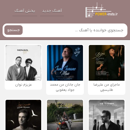
آهنگ جدید
پخش آهنگ
جستجو
ماجرای من علیرضا
جان جانان من محمد
عزیزم نوان
طلیسچی
جواد یعقوبی