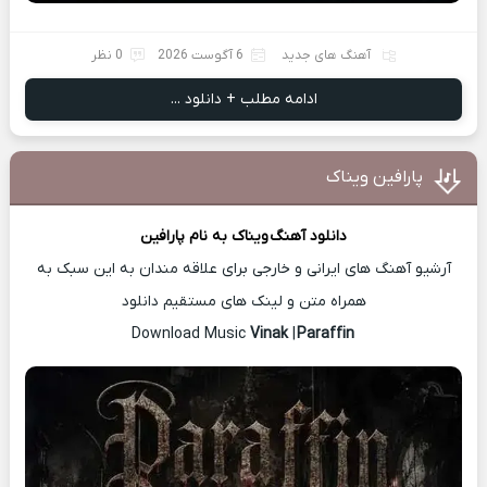
آهنگ های جدید
6 آگوست 2026
0 نظر
ادامه مطلب + دانلود ...
پارافین ویناک
دانلود آهنگ
ویناک
به نام پارافین
آرشیو آهنگ های ایرانی و خارجی برای علاقه مندان به این سبک به
همراه متن و لینک های مستقیم دانلود
Vinak
|
Paraffin
Download Music