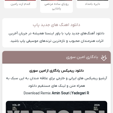
دایره بامداد
رویای ساده مرتضی
کندم ازت رامین
پاشایی
دانلود اهنگ های جدید پاپ
دانلود آهنگ‌های جدید پاپ؛ با پاور اینستا همیشه در جریان آخرین
اثرات هنرمندان محبوب و تازه‌ترین ترند‌های موسیقی پاپ باشید.
یادگاری امین سوری
دانلود ریمیکس یادگاری از
امین سوری
آرشیو ریمیکس های ایرانی و خارجی برای علاقه مندان به این سبک به
همراه متن و لینک های مستقیم دانلود
Amin Souri
|
Yadegari R
Download Remix