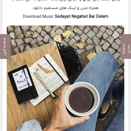
همراه متن و لینک های مستقیم دانلود
Sedayat Negahat Bar Delam
Download Music
صفحه قبلی
ص
ف
ح
ه
ع
د
ب
ی