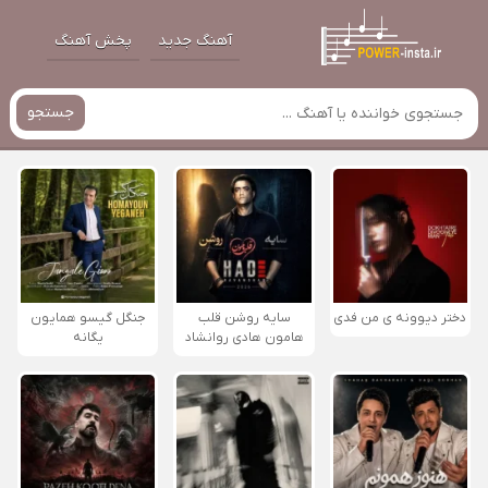
آهنگ جدید
پخش آهنگ
جستجو
دختر دیوونه ی من فدی
سایه روشن قلب
جنگل گیسو همایون
هامون هادی روانشاد
یگانه