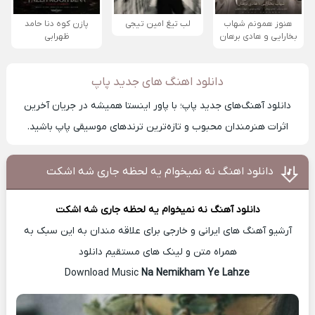
هنوز همونم شهاب
لب تیغ امین تیجی
پازن کوه دنا حامد
بخارایی و هادی برهان
ظهرابی
دانلود اهنگ های جدید پاپ
دانلود آهنگ‌های جدید پاپ؛ با پاور اینستا همیشه در جریان آخرین
اثرات هنرمندان محبوب و تازه‌ترین ترند‌های موسیقی پاپ باشید.
دانلود اهنگ نه نمیخوام یه لحظه جاری شه اشکت
دانلود آهنگ
نه نمیخوام یه لحظه جاری شه اشکت
آرشیو آهنگ های ایرانی و خارجی برای علاقه مندان به این سبک به
همراه متن و لینک های مستقیم دانلود
Na Nemikham Ye Lahze
Download Music