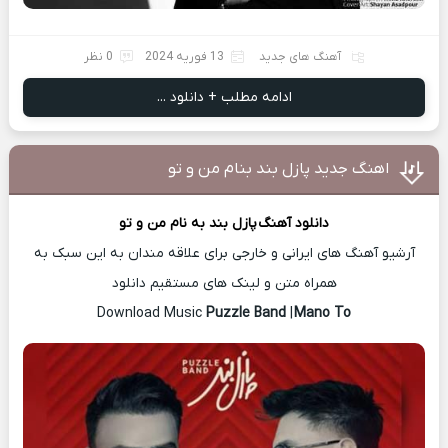
آهنگ های جدید
13 فوریه 2024
0 نظر
ادامه مطلب + دانلود ...
اهنگ جدید پازل بند بنام من و تو
دانلود آهنگ
پازل بند
به نام من و تو
آرشیو آهنگ های ایرانی و خارجی برای علاقه مندان به این سبک به
همراه متن و لینک های مستقیم دانلود
Puzzle Band
|
Mano To
Download Music