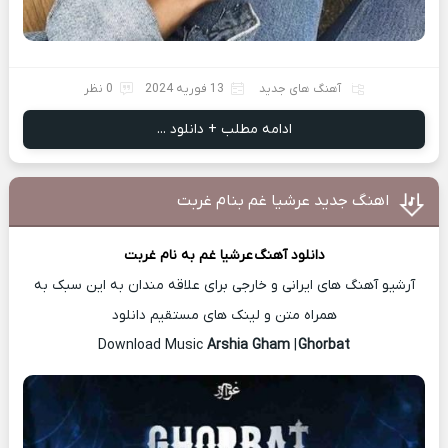
آهنگ های جدید
13 فوریه 2024
0 نظر
ادامه مطلب + دانلود ...
اهنگ جدید عرشیا غم بنام غربت
دانلود آهنگ
عرشیا غم
به نام غربت
آرشیو آهنگ های ایرانی و خارجی برای علاقه مندان به این سبک به
همراه متن و لینک های مستقیم دانلود
Arshia Gham
|
Ghorbat
Download Music