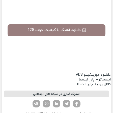
دانلود آهنگ با کیفیت خوب 128
دانلــود موزیــکیـــو
ADS
اینستاگرام پاور اینستا
کانال روبیکا پاور اینستا
اشتراک گذاری در شبکه های اجتماعی
فیسوک
تویتر
لینکدین
واتساپ
تلگرام