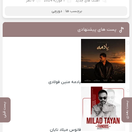
آهنگ های جدید
1 فوریه 2024
0 نظر
برچسب ها :
دورچی
پست های پیشنهادی
یادمه متین فولادی
پست بعدی
پست قبلی
فانوس میلاد تایان