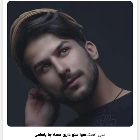
متن آهنگ
ﻫﻮا ﻣﻨﻮ داری ﻫﻤﻪ ﺟﺎ ﺑﺎﻫﺎﻣﻰ