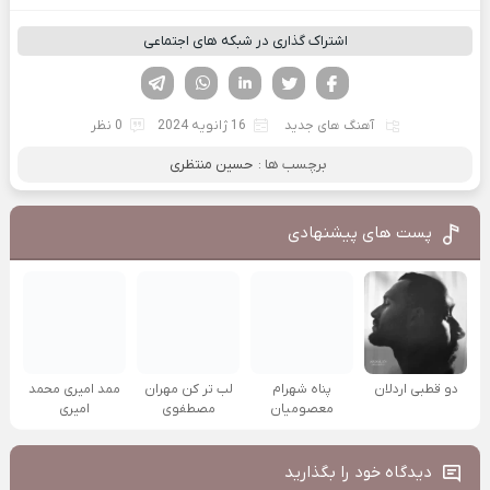
اشتراک گذاری در شبکه های اجتماعی
فیسوک
تویتر
لینکدین
واتساپ
تلگرام
آهنگ های جدید
16 ژانویه 2024
0 نظر
برچسب ها :
حسین منتظری
پست های پیشنهادی
دو قطبی اردلان
پناه شهرام
لب تر کن مهران
ممد امیری محمد
معصومیان
مصطفوی
امیری
دیدگاه خود را بگذارید