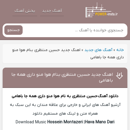
آهنگ جدید
پخش آهنگ
جستجو
خانه
»
آهنگ های جدید
»
اهنگ جدید حسین منتظری بنام ﻫﻮا ﻣﻨﻮ
داری ﻫﻤﻪ ﺟﺎ ﺑﺎﻫﺎﻣﻰ
اهنگ جدید حسین منتظری بنام ﻫﻮا ﻣﻨﻮ داری ﻫﻤﻪ ﺟﺎ
ﺑﺎﻫﺎﻣﻰ
دانلود آهنگ
حسین منتظری
به نام ﻫﻮا ﻣﻨﻮ داری ﻫﻤﻪ ﺟﺎ ﺑﺎﻫﺎﻣﻰ
آرشیو آهنگ های ایرانی و خارجی برای علاقه مندان به این سبک به
همراه متن و لینک های مستقیم دانلود
Hossein Montazeri
|
Hava Mano Dari
Download Music