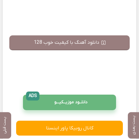
دانلود آهنگ با کیفیت خوب 128
ADS
دانلــود موزیــکیـــو
پست بعدی
پست قبلی
کانال روبیکا پاور اینستا