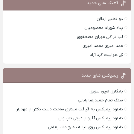
آهنگ های جدید
دو قطبی اردلان
پناه شهرام معصومیان
لب تر کن مهران مصطفوی
ممد امیری محمد امیری
کی هواییت کرد آراد
ریمیکس های جدید
یادگاری امین سوری
سنگ تمام حمیدرضا بابایی
دانلود ریمیکس به قیافت مینازی ساخت دست دکترا از مهدیار
دانلود ریمیکس آفرو از ديجی تاپ وان
دانلود ریمیکس روی لباته یه رژ مات بغلمی