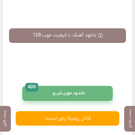
دانلود آهنگ با کیفیت خوب 128
ADS
دانلــود موزیــکیـــو
پست بعدی
پست قبلی
کانال روبیکا پاور اینستا