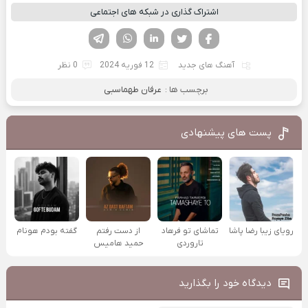
اشتراک گذاری در شبکه های اجتماعی
فیسوک
تویتر
لینکدین
واتساپ
تلگرام
آهنگ های جدید
12 فوریه 2024
0 نظر
برچسب ها :
عرفان طهماسبی
پست های پیشنهادی
رویای زیبا رضا پاشا
تماشای تو فرهاد
از دست رفتم
گفته بودم هونام
تاروردی
حمید هامیس
دیدگاه خود را بگذارید