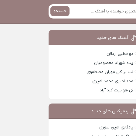
جستجو
آهنگ های جدید
دو قطبی اردلان
پناه شهرام معصومیان
لب تر کن مهران مصطفوی
ممد امیری محمد امیری
کی هواییت کرد آراد
ریمیکس های جدید
یادگاری امین سوری