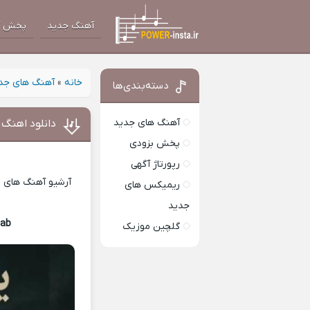
آهنگ جدید
پخش آ
خانه
»
آهنگ های جد
دسته‌بندی‌ها
آهنگ های جدید
دانلود اهنگ
پخش بزودی
رپورتاژ آگهی
آرشیو آهنگ های ای
ریمیکس های
جدید
tab
Download Music
گلچین موزیک