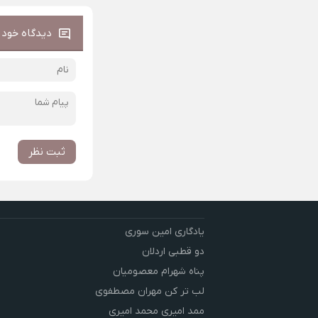
دیدگاه خود ر
ثبت نظر
یادگاری امین سوری
دو قطبی اردلان
پناه شهرام معصومیان
لب تر کن مهران مصطفوی
ممد امیری محمد امیری