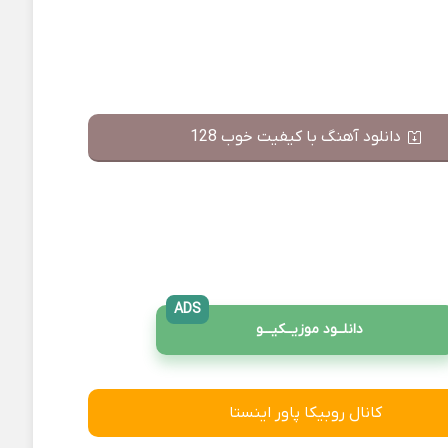
دانلود آهنگ با کیفیت خوب 128
ADS
دانلــود موزیــکیـــو
کانال روبیکا پاور اینستا