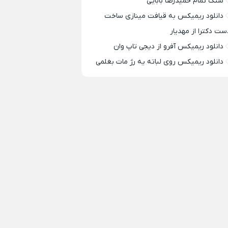
سنگ تمام حمیدرضا بابایی
دانلود ریمیکس به قیافت مینازی ساخت
ست دکترا از مهدیار
دانلود ریمیکس آفرو از ديجی تاپ وان
دانلود ریمیکس روی لباته یه رژ مات بغلمی