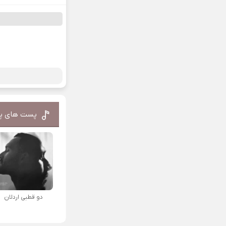
پست های پ
دو قطبی اردلان