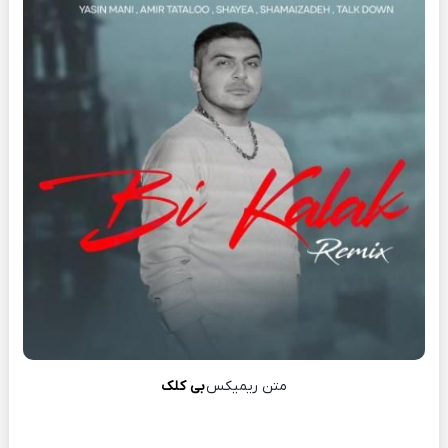
متن ریمیکس
بی کلک