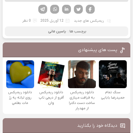
فیسوک
تویتر
لینکدین
واتساپ
تلگرام
ریمیکس های جدید
12 آوریل 2025
0 نظر
برچسب ها :
یاسین مانی
پست های پیشنهادی
سنگ تمام
دانلود ریمیکس
دانلود ریمیکس
دانلود ریمیکس
حمیدرضا بابایی
به قیافت مینازی
آفرو از ديجی تاپ
روی لباته یه رژ
ساخت دست دکترا
وان
مات بغلمی
از مهدیار
دیدگاه خود را بگذارید