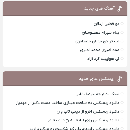
آهنگ های جدید
دو قطبی اردلان
پناه شهرام معصومیان
لب تر کن مهران مصطفوی
ممد امیری محمد امیری
کی هواییت کرد آراد
ریمیکس های جدید
سنگ تمام حمیدرضا بابایی
دانلود ریمیکس به قیافت مینازی ساخت دست دکترا از مهدیار
دانلود ریمیکس آفرو از ديجی تاپ وان
دانلود ریمیکس روی لباته یه رژ مات بغلمی
دانلود ریمیکس انتقام دلی که شکست رو میگیرم ازت