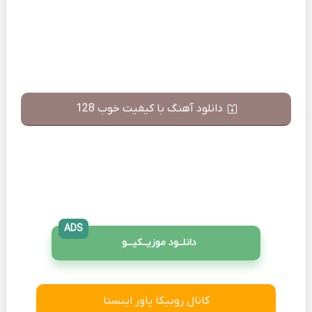
دانلود آهنگ با کیفیت خوب 128
ADS
دانلــود موزیــکیـــو
کانال روبیکا پاور اینستا