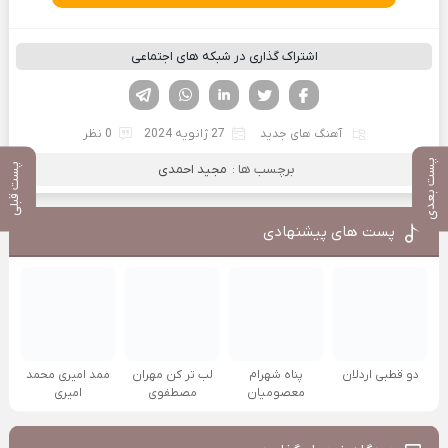
اشتراک گذاری در شبکه های اجتماعی
فیسوک
تویتر
لینکدین
واتساپ
تلگرام
آهنگ های جدید
27 ژانویه 2024
0 نظر
پست بعدی
برچسب ها :
مجید احمدی
پست قبلی
پست های پیشنهادی
دو قطبی اردلان
پناه شهرام
لب تر کن مهران
ممد امیری محمد
معصومیان
مصطفوی
امیری