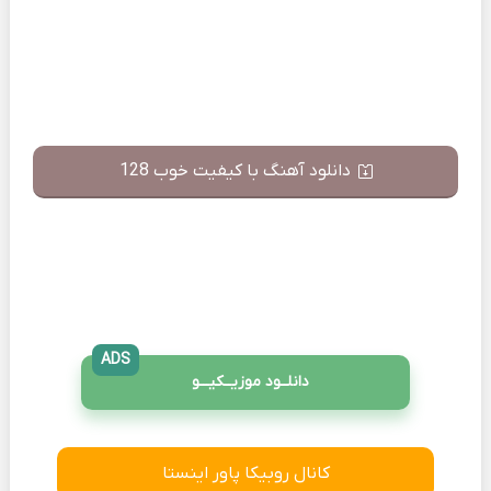
دانلود آهنگ با کیفیت خوب 128
ADS
دانلــود موزیــکیـــو
کانال روبیکا پاور اینستا