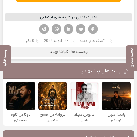
اشتراک گذاری در شبکه های اجتماعی
فیسوک
تویتر
لینکدین
واتساپ
تلگرام
آهنگ های جدید
24 ژانویه 2024
0 نظر
پست بعدی
برچسب ها :
کیاشا بهنام
پست قبلی
پست های پیشنهادی
یادمه متین
فانوس میلاد
پروانه دل حسن
دوتا دل کاوه
فولادی
تایان
عاشوری
محمودی