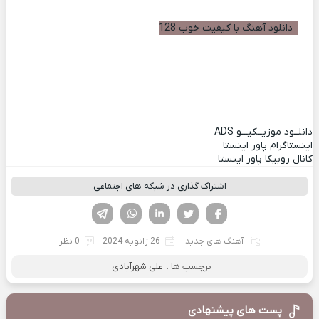
دانلود آهنگ با کیفیت خوب 128
دانلــود موزیــکیـــو
ADS
اینستاگرام پاور اینستا
کانال روبیکا پاور اینستا
اشتراک گذاری در شبکه های اجتماعی
فیسوک
تویتر
لینکدین
واتساپ
تلگرام
آهنگ های جدید
26 ژانویه 2024
0 نظر
برچسب ها :
علی شهرآبادی
پست های پیشنهادی