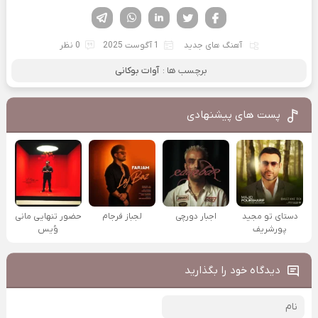
فیسوک
تویتر
لینکدین
واتساپ
تلگرام
آهنگ های جدید
1 آگوست 2025
0 نظر
برچسب ها :
آوات بوکانی
پست های پیشنهادی
دستای تو مجید
اجبار دورچی
لجباز فرجام
حضور تنهایی مانی
پورشریف
وُیس
دیدگاه خود را بگذارید