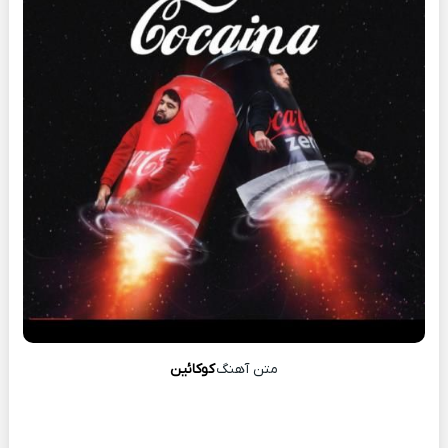
متن آهنگ
کوکائین