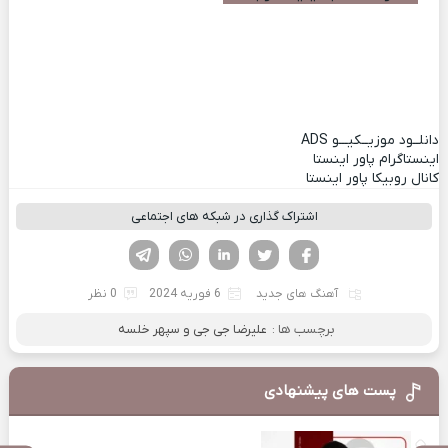
دانلــود موزیــکیـــو
ADS
اینستاگرام پاور اینستا
کانال روبیکا پاور اینستا
اشتراک گذاری در شبکه های اجتماعی
فیسوک
تویتر
لینکدین
واتساپ
تلگرام
آهنگ های جدید
6 فوریه 2024
0 نظر
برچسب ها :
علیرضا جی جی و سپهر خلسه
پست های پیشنهادی