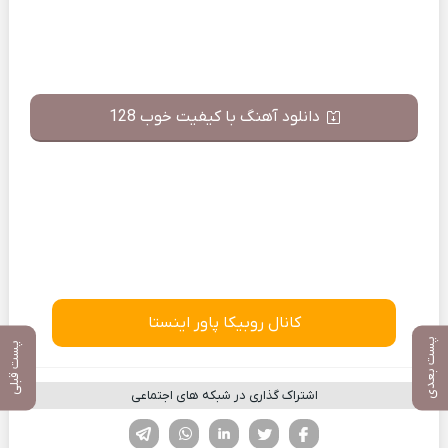
دانلود آهنگ با کیفیت خوب 128
کانال روبیکا پاور اینستا
پست بعدی
پست قبلی
اشتراک گذاری در شبکه های اجتماعی
فیسوک
تویتر
لینکدین
واتساپ
تلگرام