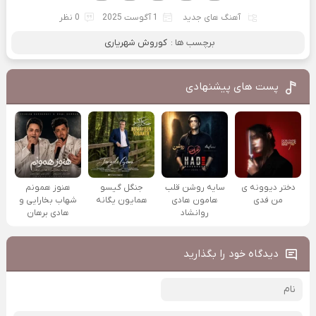
آهنگ های جدید
1 آگوست 2025
0 نظر
برچسب ها :
کوروش شهریاری
پست های پیشنهادی
دختر دیوونه ی
سایه روشن قلب
جنگل گیسو
هنوز همونم
من فدی
هامون هادی
همایون یگانه
شهاب بخارایی و
روانشاد
هادی برهان
دیدگاه خود را بگذارید