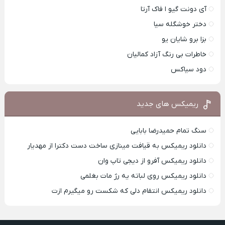
آی دونت گیو ا فاک آرتا
دختر خوشگله سیا
بزا برو شایان یو
خاطرات بی رنگ آزاد کمالیان
دود سیاکس
ریمیکس های جدید
سنگ تمام حمیدرضا بابایی
دانلود ریمیکس به قیافت مینازی ساخت دست دکترا از مهدیار
دانلود ریمیکس آفرو از ديجی تاپ وان
دانلود ریمیکس روی لباته یه رژ مات بغلمی
دانلود ریمیکس انتقام دلی که شکست رو میگیرم ازت