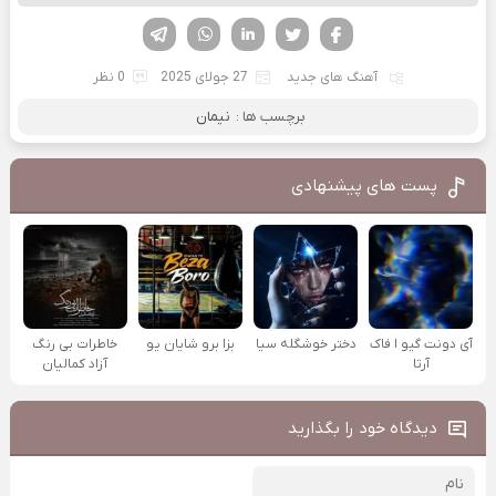
فیسوک
تویتر
لینکدین
واتساپ
تلگرام
آهنگ های جدید
27 جولای 2025
0 نظر
برچسب ها :
نیمان
پست های پیشنهادی
آی دونت گیو ا فاک
دختر خوشگله سیا
بزا برو شایان یو
خاطرات بی رنگ
آرتا
آزاد کمالیان
دیدگاه خود را بگذارید