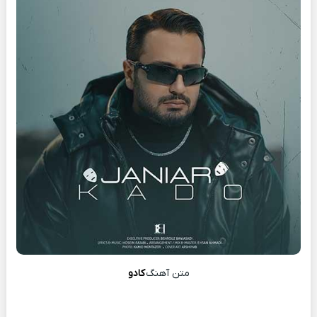
متن آهنگ
کادو