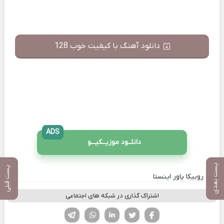
دانلود آهنگ با کیفیت خوب 128
ADS
دانلــود موزیــکیـــو
پست بعدی
پست قبلی
کانال روبیکا پاور اینستا
اشتراک گذاری در شبکه های اجتماعی
فیسوک
تویتر
لینکدین
واتساپ
تلگرام