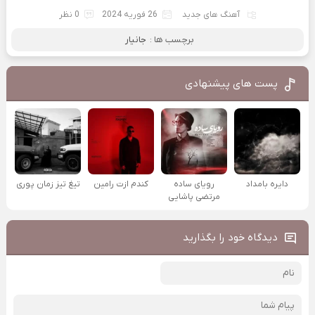
آهنگ های جدید
26 فوریه 2024
0 نظر
برچسب ها :
جانیار
پست های پیشنهادی
دایره بامداد
رویای ساده
کندم ازت رامین
تیغ تیز زمان پوری
مرتضی پاشایی
دیدگاه خود را بگذارید