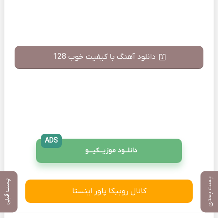
دانلود آهنگ با کیفیت خوب 128
ADS
دانلــود موزیــکیـــو
پست بعدی
پست قبلی
کانال روبیکا پاور اینستا