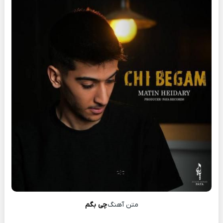
متن آهنگ
چی بگم