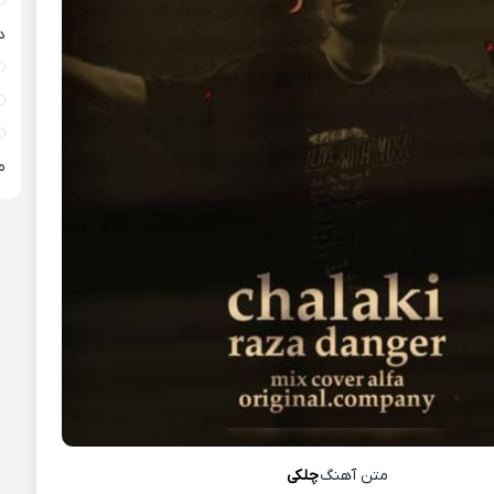
د
م
متن آهنگ
چلکی