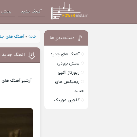
آهنگ جدید
پخش آ
خانه
»
آهنگ های جد
دسته‌بندی‌ها
آهنگ های جدید
اهنگ جدید رض
پخش بزودی
رپورتاژ آگهی
آرشیو آهنگ های ای
ریمیکس های
جدید
گلچین موزیک