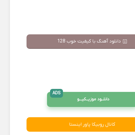
دانلود آهنگ با کیفیت خوب 128
ADS
دانلــود موزیــکیـــو
کانال روبیکا پاور اینستا