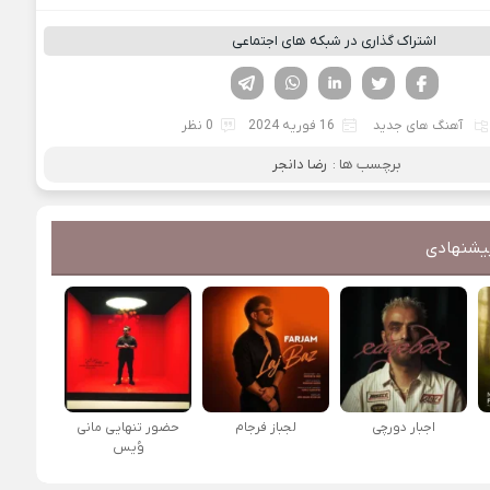
اشتراک گذاری در شبکه های اجتماعی
فیسوک
تویتر
لینکدین
واتساپ
تلگرام
آهنگ های جدید
16 فوریه 2024
0 نظر
برچسب ها :
رضا دانجر
یشنهادی
اجبار دورچی
لجباز فرجام
حضور تنهایی مانی
وُیس