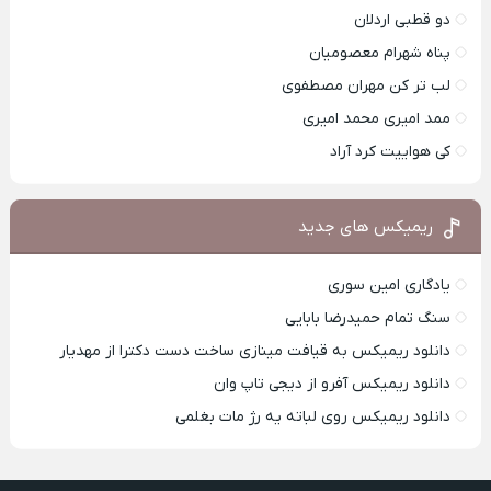
دو قطبی اردلان
پناه شهرام معصومیان
لب تر کن مهران مصطفوی
ممد امیری محمد امیری
کی هواییت کرد آراد
ریمیکس های جدید
یادگاری امین سوری
سنگ تمام حمیدرضا بابایی
دانلود ریمیکس به قیافت مینازی ساخت دست دکترا از مهدیار
دانلود ریمیکس آفرو از ديجی تاپ وان
دانلود ریمیکس روی لباته یه رژ مات بغلمی