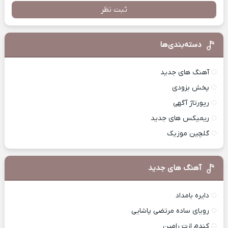
ثبت نظر
دسته‌بندی‌ها
آهنگ های جدید
پخش بزودی
رپورتاژ آگهی
ریمیکس های جدید
گلچین موزیک
آهنگ های جدید
دایره بامداد
رویای ساده مرتضی پاشایی
کندم ازت رامین