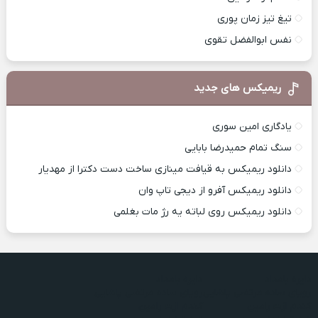
تیغ تیز زمان پوری
نفس ابوالفضل تقوی
ریمیکس های جدید
یادگاری امین سوری
سنگ تمام حمیدرضا بابایی
دانلود ریمیکس به قیافت مینازی ساخت دست دکترا از مهدیار
دانلود ریمیکس آفرو از ديجی تاپ وان
دانلود ریمیکس روی لباته یه رژ مات بغلمی
دایره بامداد
دایره بامداد
رویای ساده مرتضی پاشایی
رویای ساده مرتضی پاشایی
کندم ازت رامین
کندم ازت رامین