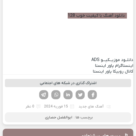
دانلود آهنگ با کیفیت خوب 128
دانلــود موزیــکیـــو
ADS
اینستاگرام پاور اینستا
کانال روبیکا پاور اینستا
اشتراک گذاری در شبکه های اجتماعی
فیسوک
تویتر
لینکدین
واتساپ
تلگرام
آهنگ های جدید
15 فوریه 2024
0 نظر
برچسب ها :
ابوالفضل حصاری
پست های پیشنهادی