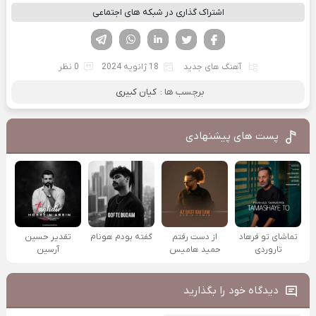
اشتراک گذاری در شبکه های اجتماعی
فیسوک
تویتر
لینکدین
واتساپ
تلگرام
آهنگ های جدید
18 ژانویه 2024
0 نظر
برچسب ها :
کیان کبیری
پست های پیشنهادی
تماشای تو فرهاد
از دست رفتم
گفته بودم هونام
تقدیر حسین
تاروردی
حمید هامیس
آرسین
دیدگاه خود را بگذارید