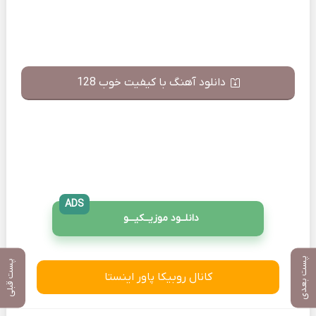
دانلود آهنگ با کیفیت خوب 128
ADS
دانلــود موزیــکیـــو
پست بعدی
پست قبلی
کانال روبیکا پاور اینستا