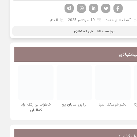
فیسوک
تویتر
لینکدین
واتساپ
تلگرام
آهنگ های جدید
19 سپتامبر 2025
0 نظر
برچسب ها :
علی اعتمادی
یشنهادی
ا
دختر خوشگله سیا
بزا برو شایان یو
خاطرات بی رنگ آزاد
کمالیان
ا بگذارید