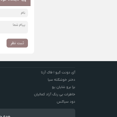
ثبت نظر
آی دونت گیو ا فاک آرتا
دختر خوشگله سیا
بزا برو شایان یو
خاطرات بی رنگ آزاد کمالیان
دود سیاکس
همه حق