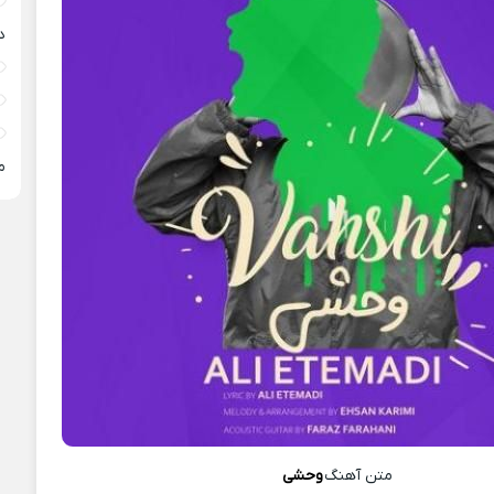
د
م
متن آهنگ
وحشی