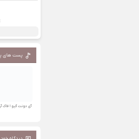
پست های پ
آی دونت گیو ا فاک آرت
دیدگاه خود ر