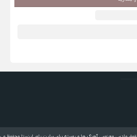
وق مادی ، معنوی ، آهنگ ها و پوسته برای سایت پاور اینستا محفوظ می 