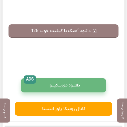
دانلود آهنگ با کیفیت خوب 128
ADS
دانلــود موزیــکیـــو
پست بعدی
پست قبلی
کانال روبیکا پاور اینستا