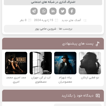
اشتراک گذاری در شبکه های اجتماعی
فیسوک
تویتر
لینکدین
واتساپ
تلگرام
آهنگ های جدید
15 ژانویه 2024
0 نظر
برچسب ها :
شروین حاجی پور
پست های پیشنهادی
دو قطبی اردلان
پناه شهرام
لب تر کن مهران
ممد امیری محمد
معصومیان
مصطفوی
امیری
دیدگاه خود را بگذارید