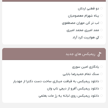
دو قطبی اردلان
پناه شهرام معصومیان
لب تر کن مهران مصطفوی
ممد امیری محمد امیری
کی هواییت کرد آراد
ریمیکس های جدید
یادگاری امین سوری
سنگ تمام حمیدرضا بابایی
دانلود ریمیکس به قیافت مینازی ساخت دست دکترا از مهدیار
دانلود ریمیکس آفرو از ديجی تاپ وان
دانلود ریمیکس روی لباته یه رژ مات بغلمی