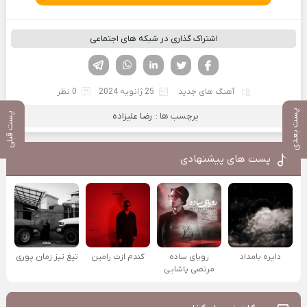
اشتراک گذاری در شبکه های اجتماعی
فیسوک
تویتر
لینکدین
واتساپ
تلگرام
آهنگ های جدید
25 ژانویه 2024
0 نظر
پست بعدی
برچسب ها :
رضا علیزاده
پست قبلی
پست های پیشنهادی
دایره بامداد
رویای ساده
کندم ازت رامین
تیغ تیز زمان پوری
مرتضی پاشایی