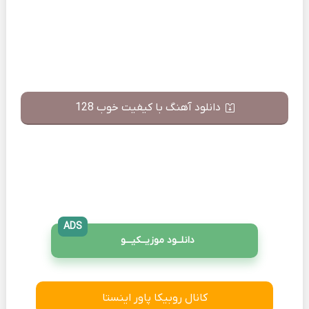
دانلود آهنگ با کیفیت خوب 128
ADS
دانلــود موزیــکیـــو
کانال روبیکا پاور اینستا