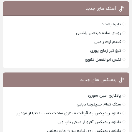
آهنگ های جدید
دایره بامداد
رویای ساده مرتضی پاشایی
کندم ازت رامین
تیغ تیز زمان پوری
نفس ابوالفضل تقوی
ریمیکس های جدید
یادگاری امین سوری
سنگ تمام حمیدرضا بابایی
دانلود ریمیکس به قیافت مینازی ساخت دست دکترا از مهدیار
دانلود ریمیکس آفرو از ديجی تاپ وان
دانلود ریمیکس روی لباته یه رژ مات بغلمی