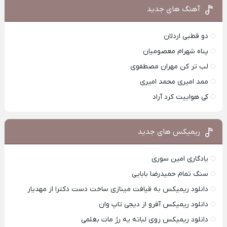
آهنگ های جدید
دو قطبی اردلان
پناه شهرام معصومیان
لب تر کن مهران مصطفوی
ممد امیری محمد امیری
کی هواییت کرد آراد
ریمیکس های جدید
یادگاری امین سوری
سنگ تمام حمیدرضا بابایی
دانلود ریمیکس به قیافت مینازی ساخت دست دکترا از مهدیار
دانلود ریمیکس آفرو از ديجی تاپ وان
دانلود ریمیکس روی لباته یه رژ مات بغلمی