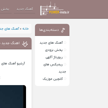
آهنگ جدید
پخش آ
خانه
»
آهنگ های جد
دسته‌بندی‌ها
آهنگ های جدید
اهنگ جدید ش
پخش بزودی
رپورتاژ آگهی
آرشیو آهنگ های ای
ریمیکس های
جدید
z
Download Music
گلچین موزیک