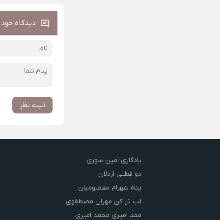
دیدگاه خود ر
ثبت نظر
یادگاری امین سوری
دو قطبی اردلان
پناه شهرام معصومیان
لب تر کن مهران مصطفوی
ممد امیری محمد امیری