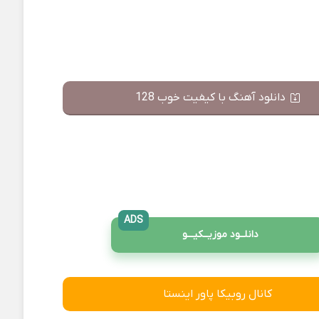
دانلود آهنگ با کیفیت خوب 128
ADS
دانلــود موزیــکیـــو
کانال روبیکا پاور اینستا