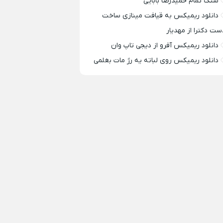
سنگ تمام حمیدرضا بابایی
دانلود ریمیکس به قیافت مینازی ساخت
ست دکترا از مهدیار
دانلود ریمیکس آفرو از ديجی تاپ وان
دانلود ریمیکس روی لباته یه رژ مات بغلمی