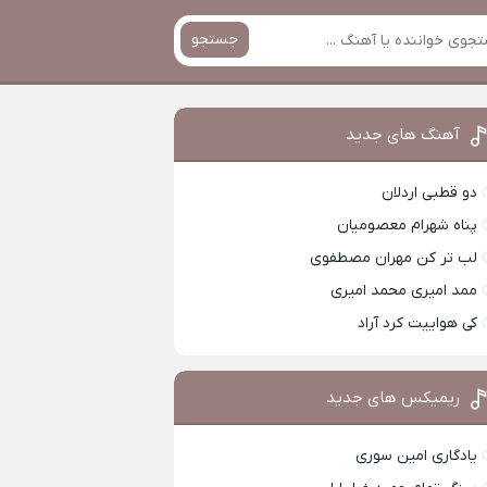
جستجو
آهنگ های جدید
دو قطبی اردلان
پناه شهرام معصومیان
لب تر کن مهران مصطفوی
ممد امیری محمد امیری
کی هواییت کرد آراد
ریمیکس های جدید
یادگاری امین سوری