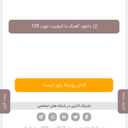
دانلود آهنگ با کیفیت خوب 128
کانال روبیکا پاور اینستا
پست بعدی
پست قبلی
اشتراک گذاری در شبکه های اجتماعی
فیسوک
تویتر
لینکدین
واتساپ
تلگرام
آهنگ های جدید
13 آگوست 2025
0 نظر