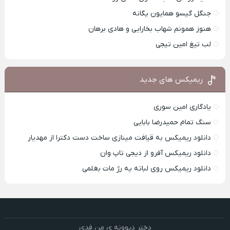
جنگل گیسو همایون یگانه
هنوز همونم شهاب بخارایی و هادی برهان
لب تیغ امین تیجی
ریمیکس های جدید
یادگاری امین سوری
سنگ تمام حمیدرضا بابایی
دانلود ریمیکس به قیافت مینازی ساخت دست دکترا از مهدیار
دانلود ریمیکس آفرو از ديجی تاپ وان
دانلود ریمیکس روی لباته یه رژ مات بغلمی
دختر دیوونه ی من فدی