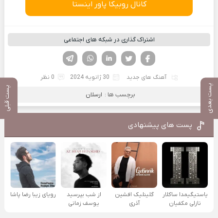
کانال روبیکا پاور اینستا
اشتراک گذاری در شبکه های اجتماعی
فیسوک
تویتر
لینکدین
واتساپ
تلگرام
آهنگ های جدید
30 ژانویه 2024
0 نظر
پست بعدی
پست قبلی
برچسب ها :
ارسلان
پست های پیشنهادی
یاستیگیمدا ساکلار
گلینلیک افشین
از شب بپرسید
رویای زیبا رضا پاشا
نازلی مکفیان
آذری
یوسف زمانی