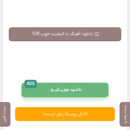
دانلود آهنگ با کیفیت خوب 128
ADS
دانلــود موزیــکیـــو
پست بعدی
پست قبلی
کانال روبیکا پاور اینستا