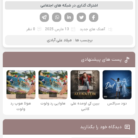
اشتراک گذاری در شبکه های اجتماعی
فیسوک
تویتر
لینکدین
واتساپ
تلگرام
آهنگ های جدید
13 مارس 2025
0 نظر
برچسب ها :
میلاد علی آبادی
پست های پیشنهادی
دود سیاکس
ببین کی اومده علی
هاوایی رد ولوت
هولا هوپ رد
کاتبی
ولوت
دیدگاه خود را بگذارید