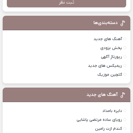
ثبت نظر
دسته‌بندی‌ها
آهنگ های جدید
پخش بزودی
رپورتاژ آگهی
ریمیکس های جدید
گلچین موزیک
آهنگ های جدید
دایره بامداد
رویای ساده مرتضی پاشایی
کندم ازت رامین