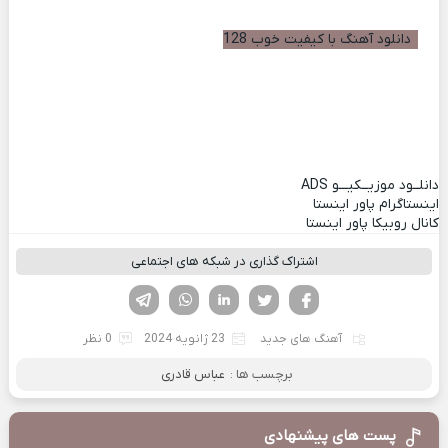
دانلود آهنگ با کیفیت خوب 128
دانلــود موزیــکیـــو
ADS
اینستاگرام پاور اینستا
کانال روبیکا پاور اینستا
اشتراک گذاری در شبکه های اجتماعی
فیسوک
تویتر
لینکدین
واتساپ
تلگرام
آهنگ های جدید
23 ژانویه 2024
0 نظر
برچسب ها :
عباس قادری
پست های پیشنهادی